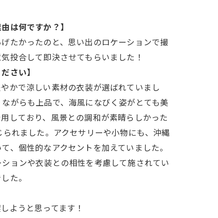
理由は何ですか？】
あげたかったのと、思い出のロケーションで撮
意気投合して即決させてもらいました！
ください】
軽やかで涼しい素材の衣装が選ばれていまし
りながらも上品で、海風になびく姿がとても美
着用しており、風景との調和が素晴らしかった
じられました。アクセサリーや小物にも、沖縄
いて、個性的なアクセントを加えていました。
ーションや衣装との相性を考慮して施されてい
でした。
喫しようと思ってます！