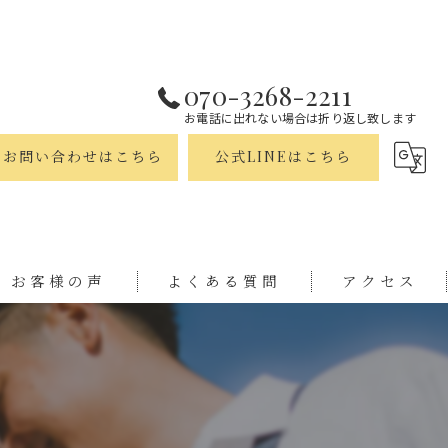
070-3268-2211
お電話に出れない場合は折り返し致します
お問い合わせはこちら
公式LINEはこちら
お客様の声
よくある質問
アクセス