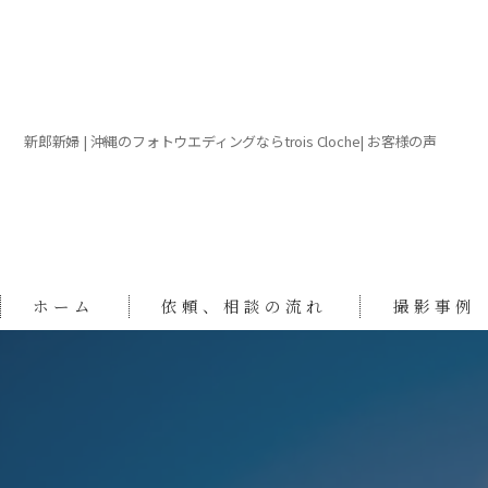
新郎新婦 | 沖縄のフォトウエディングならtrois Cloche| お客様の声
ホーム
依頼、相談の流れ
撮影事例