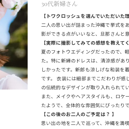
30代新婦さん
【トワクロッシュを選んでいただいた
二人の思い出が詰まった沖縄で挙式を
影ができる点がいいなと、旦那さんと
【
実際に撮影してみての感想を教えて
夏のフォトウエディングだったので、
た。特に新婦のドレスは、清涼感があ
しかったです。新郎も涼しげな和装を
です。
衣装には細部までこだわりが感
の伝統的なデザインが取り入れられて
また、メイクやヘアスタイルも、ロケ
たようで、全体的な雰囲気にぴったり
【
この後のお二人のご予定は？
】
思い出の地を二人で巡って、沖縄を満