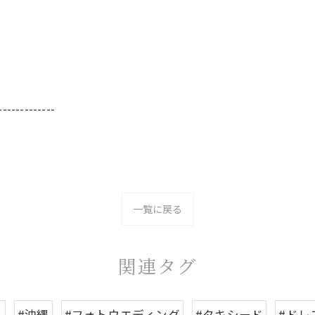
-------------
一覧に戻る
関連タグ
ト
#沖縄
#フォトウエディング
#タキシード
#ドレ