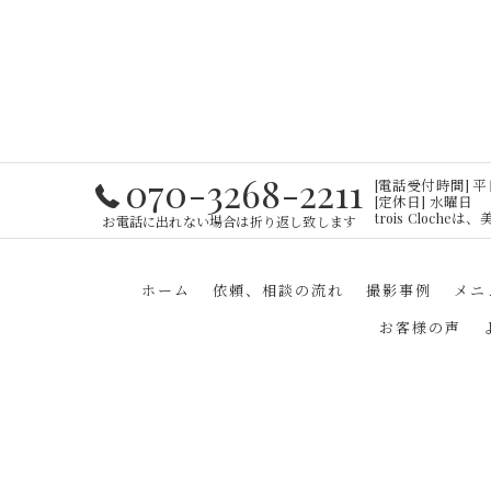
070-3268-2211
[電話受付時間] 平日・
[定休日] 水曜日
trois Cloc
お電話に出れない場合は折り返し致します
ホーム
依頼、相談の流れ
撮影事例
メニ
お客様の声